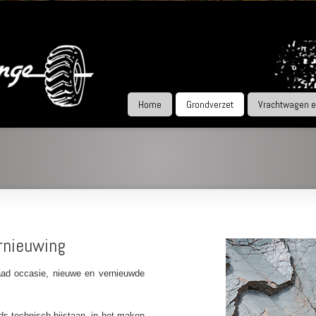
Home
Grondverzet
Vrachtwagen 
rnieuwing
aad occasie, nieuwe en vernieuwde
ds technisch bijstaan, in het maken