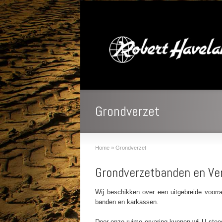
Grondverzet
Home
»
Grondverzet
Grondverzetbanden en Ve
Wij beschikken over een uitgebreide voorr
banden en karkassen.
Door onze ruime ervaring kunnen wij U stee